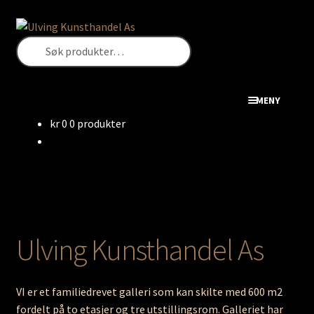
Hopp
Hopp
SØK
til
til
Søk
navigasjon
innhold
etter:
MENY
kr
0
0 produkter
Kunst
Antikviteter
Live Auksjoner
Ulving Kunsthandel As
Utstillinger
Min konto
VI er et familiedrevet galleri som kan skilte med 600 m2
fordelt på to etasjer og tre utstillingsrom. Galleriet har