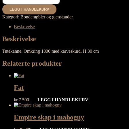
antall
LEGG I HANDLEKURV
Kategori:
Bondemøbler og gjenstander
Beskrivelse
Beskrivelse
Tutekanne. Omkring 1800 med karveskurd. H 30 cm
Relaterte produkter
Fat
kr
7.500
LEGG I HANDLEKURV
Empire skap i mahogny