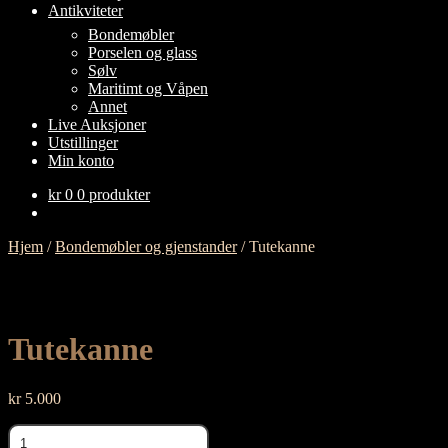
Antikviteter
FOLD
Bondemøbler
UT
Porselen og glass
UNDERMENY
Sølv
Maritimt og Våpen
Annet
Live Auksjoner
Utstillinger
Min konto
kr
0
0 produkter
Hjem
/
Bondemøbler og gjenstander
/
Tutekanne
Tutekanne
kr
5.000
Tutekanne