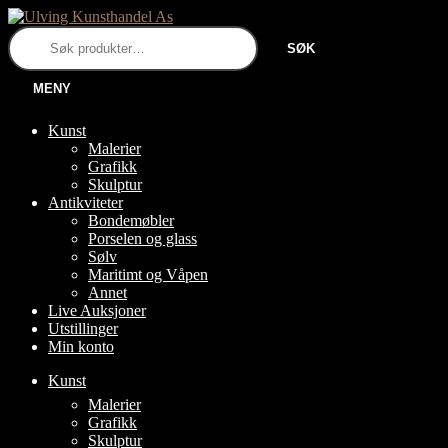
Hopp
Hopp
til
til
Søk
SØK
navigasjon
innhold
etter:
MENY
Kunst
Malerier
Grafikk
Skulptur
Antikviteter
Bondemøbler
Porselen og glass
Sølv
Maritimt og Våpen
Annet
Live Auksjoner
Utstillinger
Min konto
Kunst
FOLD
Malerier
UT
Grafikk
UNDERMENY
Skulptur