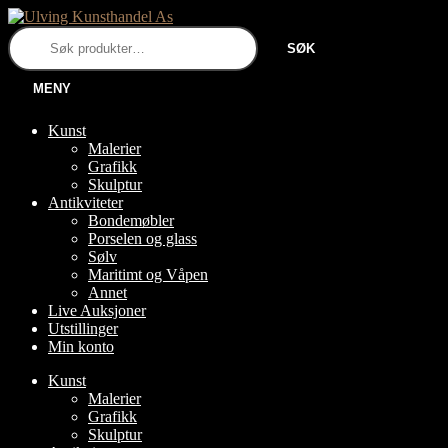
Hopp
Hopp
til
til
Søk
SØK
navigasjon
innhold
etter:
MENY
Kunst
Malerier
Grafikk
Skulptur
Antikviteter
Bondemøbler
Porselen og glass
Sølv
Maritimt og Våpen
Annet
Live Auksjoner
Utstillinger
Min konto
Kunst
Malerier
Grafikk
Skulptur