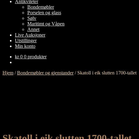
Antikviteter
Bondemøbler
Porselen og glass
Sølv
Maritimt og Våpen
Annet
Live Auksjoner
Utstillinger
Min konto
kr
0
0 produkter
Hjem
/
Bondemøbler og gjenstander
/
Skatoll i eik slutten 1700-tallet
Skatoll i eik slutten 1700-tallet