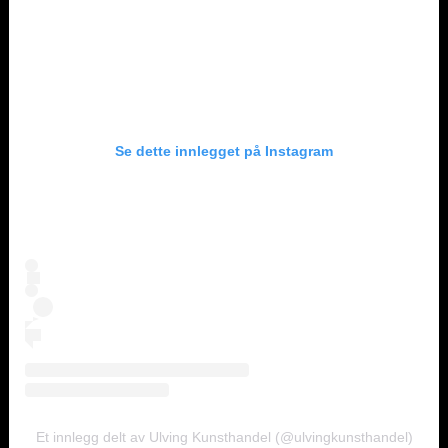
Se dette innlegget på Instagram
Et innlegg delt av Ulving Kunsthandel (@ulvingkunsthandel)