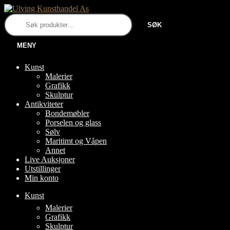
Hopp
Hopp
til
til
Søk
SØK
navigasjon
innhold
etter:
MENY
Kunst
Malerier
Grafikk
Skulptur
Antikviteter
Bondemøbler
Porselen og glass
Sølv
Maritimt og Våpen
Annet
Live Auksjoner
Utstillinger
Min konto
Kunst
FOLD
Malerier
UT
Grafikk
UNDERMENY
Skulptur