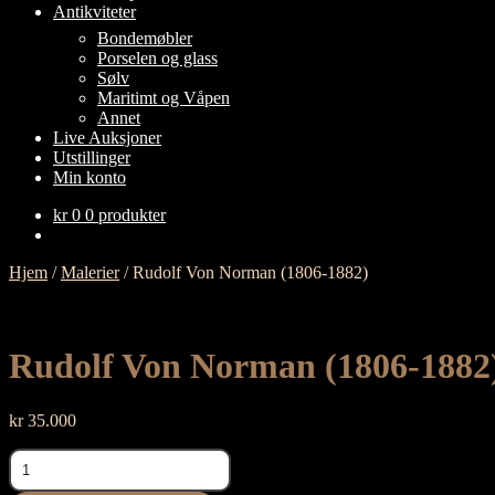
Antikviteter
FOLD
Bondemøbler
UT
Porselen og glass
UNDERMENY
Sølv
Maritimt og Våpen
Annet
Live Auksjoner
Utstillinger
Min konto
kr
0
0 produkter
Hjem
/
Malerier
/
Rudolf Von Norman (1806-1882)
Rudolf Von Norman (1806-1882
kr
35.000
Rudolf
Von