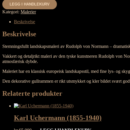
Norman
LEGG I HANDLEKURV
(1806-
1882)
Kategori:
Malerier
antall
Beskrivelse
Beskrivelse
Stemningsfullt landskapsmaleri av Rudolph von Normann – dramatis
Vakkert og detaljrikt maleri av den tyske kunstneren Rudolph von Nor
atmosfærisk dybde.
Maleriet har en klassisk europeisk landskapsstil, med fine lys- og skyg
Den dekorative gullrammen er rikt utsmykket og kler bildet svært godt
Relaterte produkter
Karl Uchermann (1855-1940)