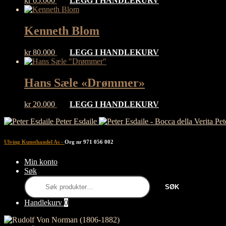
kr
65.000
LEGG I HANDLEKURV
Kenneth Blom
kr
80.000
LEGG I HANDLEKURV
Hans Sæle «Drømmer»
kr
20.000
LEGG I HANDLEKURV
Peter Esdaile
Pet
Ulving Kunsthandel As
-
Org nr 971 056 002
Min konto
Søk
Søk
SØK
etter:
Handlekurv
0