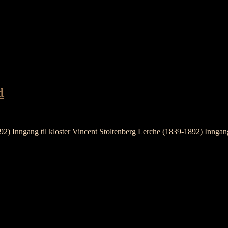
d
Vincent Stoltenberg Lerche (1839-1892) Inngang 