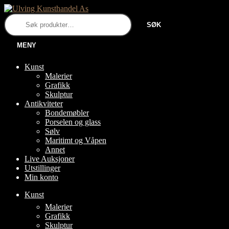
Hopp
Hopp
til
til
Søk
SØK
navigasjon
innhold
etter:
MENY
Kunst
Malerier
Grafikk
Skulptur
Antikviteter
Bondemøbler
Porselen og glass
Sølv
Maritimt og Våpen
Annet
Live Auksjoner
Utstillinger
Min konto
Kunst
FOLD
Malerier
UT
Grafikk
UNDERMENY
Skulptur