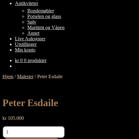
Antikviteter
FOLD
Bondemøbler
UT
Porselen og glass
UNDERMENY
Sølv
Maritimt og Våpen
Annet
Live Auksjoner
Utstillinger
Min konto
kr
0
0 produkter
Hjem
/
Malerier
/
Peter Esdaile
Peter Esdaile
kr
105.000
Peter
Esdaile