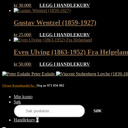
kr
30.000
LEGG I HANDLEKURV
Gustav Wentzel (1859-1927)
kr
25.000
LEGG I HANDLEKURV
Even Ulving (1863-1952) Fra Helgelan
kr
50.000
LEGG I HANDLEKURV
Peter Esdaile
Ulving Kunsthandel As
-
Org nr 971 056 002
Min konto
Søk
Søk
SØK
etter:
Handlekurv
0