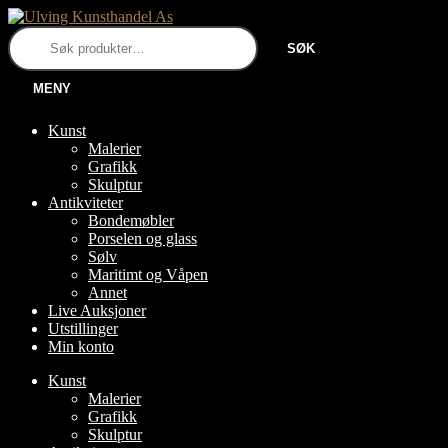
Hopp
Hopp
til
til
Søk
SØK
navigasjon
innhold
etter:
MENY
Kunst
Malerier
Grafikk
Skulptur
Antikviteter
Bondemøbler
Porselen og glass
Sølv
Maritimt og Våpen
Annet
Live Auksjoner
Utstillinger
Min konto
Kunst
Malerier
Grafikk
Skulptur