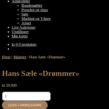
Antikviteter
Bondemøbler
Porselen og glass
Sølv
Maritimt og Våpen
Annet
Live Auksjoner
Utstillinger
Min konto
kr
0
0 produkter
Hjem
/
Malerier
/
Hans Sæle «Drømmer»
Hans Sæle «Drømmer»
kr
20.000
Hans
Sæle
"Drømmer"
LEGG I HANDLEKURV
antall