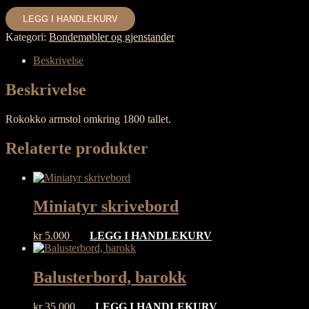
Armstol
LEGG I HANDLEKURV
antall
Kategori:
Bondemøbler og gjenstander
Beskrivelse
Beskrivelse
Rokokko armstol omkring 1800 tallet.
Relaterte produkter
Miniatyr skrivebord
kr
5.000
LEGG I HANDLEKURV
Balusterbord, barokk
kr
35.000
LEGG I HANDLEKURV