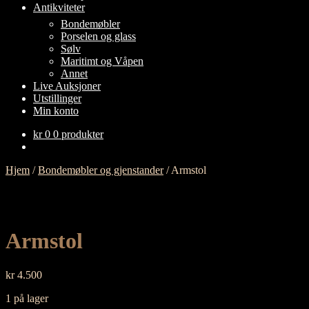
Antikviteter
FOLD
Bondemøbler
UT
Porselen og glass
UNDERMENY
Sølv
Maritimt og Våpen
Annet
Live Auksjoner
Utstillinger
Min konto
kr
0
0 produkter
Hjem
/
Bondemøbler og gjenstander
/
Armstol
Armstol
kr
4.500
1 på lager