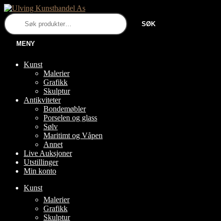
Hopp
Hopp
til
til
Søk
SØK
navigasjon
innhold
etter:
MENY
Kunst
Malerier
Grafikk
Skulptur
Antikviteter
Bondemøbler
Porselen og glass
Sølv
Maritimt og Våpen
Annet
Live Auksjoner
Utstillinger
Min konto
Kunst
FOLD
Malerier
UT
Grafikk
UNDERMENY
Skulptur