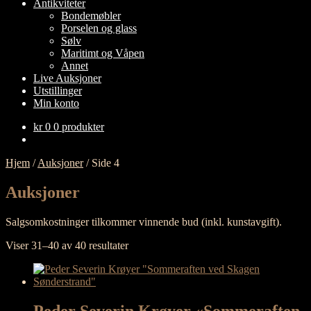
Antikviteter
Bondemøbler
Porselen og glass
Sølv
Maritimt og Våpen
Annet
Live Auksjoner
Utstillinger
Min konto
kr
0
0 produkter
Hjem
/
Auksjoner
/
Side 4
Auksjoner
Salgsomkostninger tilkommer vinnende bud (inkl. kunstavgift).
title
Viser 31–40 av 40 resultater
Peder Severin Krøyer «Sommeraften