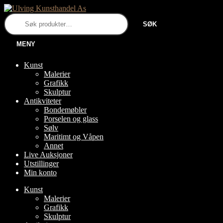
Hopp
Hopp
til
til
Søk
SØK
navigasjon
innhold
etter:
MENY
Kunst
Malerier
Grafikk
Skulptur
Antikviteter
Bondemøbler
Porselen og glass
Sølv
Maritimt og Våpen
Annet
Live Auksjoner
Utstillinger
Min konto
Kunst
Malerier
Grafikk
Skulptur